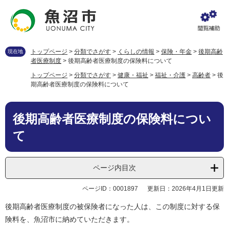
ペ
メ
ー
ニ
ジ
ュ
の
ー
先
を
トップページ
>
分類でさがす
>
くらしの情報
>
保険・年金
>
後期高齢
現在地
頭
飛
者医療制度
>
後期高齢者医療制度の保険料について
で
ば
トップページ
>
分類でさがす
>
健康・福祉
>
福祉・介護
>
高齢者
>
後
す
し
期高齢者医療制度の保険料について
。
て
本
本
文
後期高齢者医療制度の保険料につい
文
へ
て
ページ内目次
ページID：0001897
更新日：2026年4月1日更新
後期高齢者医療制度の被保険者になった人は、この制度に対する保
険料を、魚沼市に納めていただきます。