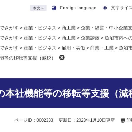
Foreign language
文字サイ
本文へ
でさがす
>
産業・ビジネス
>
商工業
>
企業・経営・中小企業
でさがす
>
産業・ビジネス
>
商工業
>
企業誘致
>
魚沼市内へ
でさがす
>
産業・ビジネス
>
雇用・労働
>
商業・工業
>
魚沼
能等の移転等支援（減税）
の本社機能等の移転等支援（減
ページID：0002333
更新日：2023年1月10日更新
印