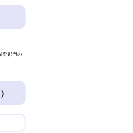
業務部門の
制）