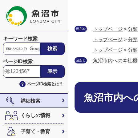
ペ
メ
ー
ニ
ジ
ュ
の
ー
トップページ
>
分類
現在地
先
を
キーワード検索
トップページ
>
分類
頭
飛
G
で
ば
トップページ
>
分類
o
す
し
o
魚沼市内への本社機
足あと
ページID検索
。
て
g
本
l
文
e
ページID検索とは？
へ
本
カ
文
ス
魚沼市内へ
タ
詳細検索
ム
検
くらしの情報
索
子育て・教育