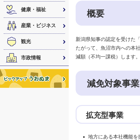
健康・福祉
概要
産業・ビジネス
新潟県知事の認定を受けた
観光
たがって、魚沼市内への本
減額（不均一課税）します。
市政情報
減免対象事業
拡充型事業
地方にある本社機能を