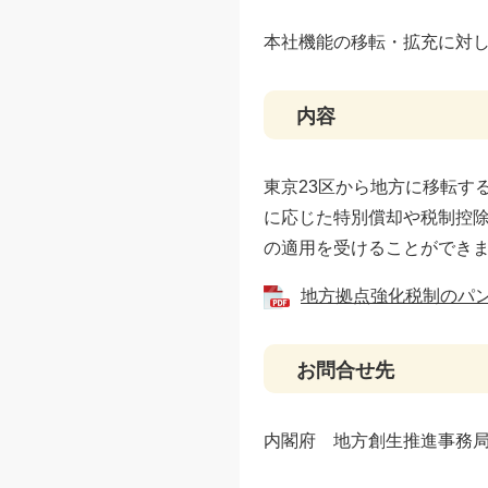
本社機能の移転・拡充に対
内容
東京23区から地方に移転す
に応じた特別償却や税制控
の適用を受けることができ
地方拠点強化税制の​パンフ
お問合せ先
内閣府 地方創生推進事務局 03