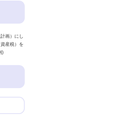
転計画）にし
定資産税）を
)