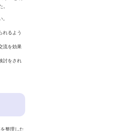
た。
い。
られるよう
交流を効果
検討をされ
容を整理した