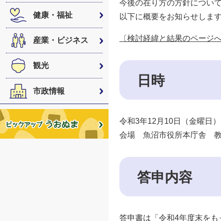
今後の在り方の方針につい
健康・福祉
以下に概要をお知らせしま
〔検討経緯と結果のページ
産業・ビジネス
観光
日時
市政情報
令和3年12月10日（金曜日
会場 魚沼市役所本庁舎 
答申内容
答申書は「令和4年度末をも