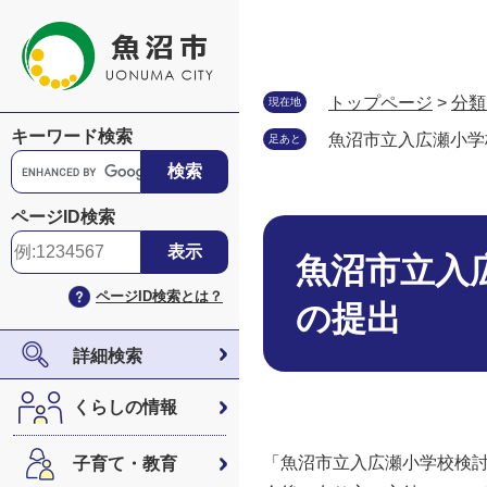
ペ
メ
ー
ニ
ジ
ュ
の
ー
トップページ
>
分類
現在地
先
を
キーワード検索
魚沼市立入広瀬小学
足あと
頭
飛
G
で
ば
o
す
し
o
ページID検索
。
て
本
g
本
文
l
魚沼市立入
文
e
ページID検索とは？
へ
カ
の提出
ス
タ
詳細検索
ム
検
くらしの情報
索
「魚沼市立入広瀬小学校検
子育て・教育