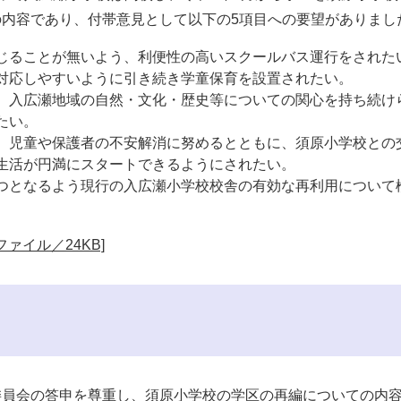
内容であり、付帯意見として以下の5項目への要望がありまし
じることが無いよう、利便性の高いスクールバス運行をされた
対応しやすいように引き続き学童保育を設置されたい。
、入広瀬地域の自然・文化・歴史等についての関心を持ち続け
たい。
、児童や保護者の不安解消に努めるとともに、須原小学校との
生活が円満にスタートできるようにされたい。
つとなるよう現行の入広瀬小学校校舎の有効な再利用について
ファイル／24KB]
て
委員会の答申を尊重し、須原小学校の学区の再編についての内