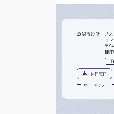
魚沼市役所
法人番
インボ
〒9
開庁
Te
休日窓口
サイトマップ