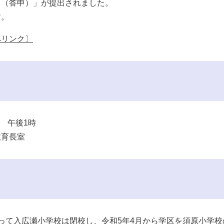
て（答申）」が提出されました。
す。
へリンク〕
） 午後1時
教育長室
って入広瀬小学校は閉校し、令和5年4月から学区を須原小学校