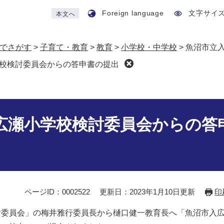
Foreign language
文字サイ
本文へ
でさがす
>
子育て・教育
>
教育
>
小学校・中学校
>
魚沼市立
校検討委員会からの答申書の提出
広瀬小学校検討委員会からの答
ページID：0002522
更新日：2023年1月10日更新
印
討委員会」の梅井雅行委員長から樋口健一教育長へ「魚沼市入