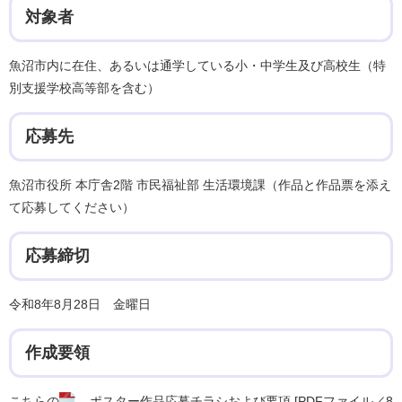
対象者
魚沼市内に在住、あるいは通学している小・中学生及び高校生（特
別支援学校高等部を含む）
応募先
魚沼市役所 本庁舎2階 市民福祉部 生活環境課（作品と作品票を添え
て応募してください）
応募締切
令和8年8月28日 金曜日
作成要領
こちらの
ポスター作品応募チラシおよび要項 [PDFファイル／8