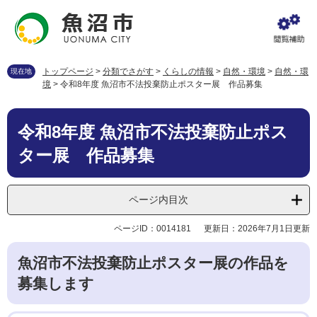
ペ
メ
ー
ニ
ジ
ュ
の
ー
先
を
トップページ
>
分類でさがす
>
くらしの情報
>
自然・環境
>
自然・環
現在地
頭
飛
境
>
令和8年度 魚沼市不法投棄防止ポスター展 作品募集
で
ば
す
し
本
。
て
令和8年度 魚沼市不法投棄防止ポス
文
本
ター展 作品募集
文
へ
ページ内目次
ページID：0014181
更新日：2026年7月1日更新
魚沼市不法投棄防止ポスター展の作品を
募集します