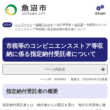
ペ
メ
ー
ニ
ジ
ュ
の
ー
先
を
トップページ
>
組織でさがす
>
会計管理者
>
会計課
>
市税等のコンビ
現在地
頭
飛
ニエンスストア等収納に係る指定納付受託者について
で
ば
す
し
本
。
て
市税等のコンビニエンスストア等収
文
本
納に係る指定納付受託者について
文
へ
ページ内目次
ページID：0029401
更新日：2025年4月1日更新
指定納付受託者の概要
指定納付受託者とは、納付者からの委託を受け、地方公共団体に歳