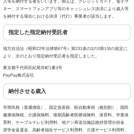
入等を納付する者をいいます。例えば、クレジットカード、電子マ
ネー、スマートフォンアプリ等のキャッシュレス決済により歳入等
を納付する場合における決済（代行）事業者が該当します。
指定した指定納付受託者
地方自治法（昭和22年法律第67号）第231条の2の3第1項の規定に
より、次のとおり指定納付受託者を指定しました。
東京都千代田区紀尾井町1番3号
PayPay株式会社
納付させる歳入
市県民税（普通徴収）、固定資産税、軽自動車税（種別割）、国民
健康保険税、介護保険料、後期高齢者医療保険料、保育料、学童保
育料、ケーブルテレビ利用料、地デジ再送信施設維持管理分担金、
奨学金返還金、高齢者福祉サービス利用料、介護サービス利用料、