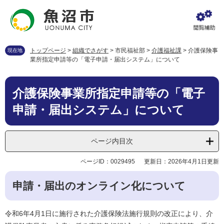
ペ
メ
ー
ニ
ジ
ュ
の
ー
先
を
トップページ
>
組織でさがす
>
市民福祉部
>
介護福祉課
>
介護保険事
現在地
頭
飛
業所指定申請等の「電子申請・届出システム」について
で
ば
す
し
本
。
て
介護保険事業所指定申請等の「電子
文
本
申請・届出システム」について
文
へ
ページ内目次
ページID：0029495
更新日：2026年4月1日更新
申請・届出のオンライン化について
令和6年4月1日に施行された介護保険法施行規則の改正により、介