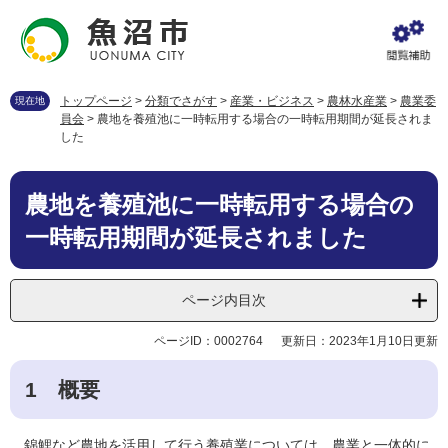
ペ
メ
ー
ニ
ジ
ュ
の
ー
先
を
トップページ
>
分類でさがす
>
産業・ビジネス
>
農林水産業
>
農業委
現在地
頭
飛
員会
>
農地を養殖池に一時転用する場合の一時転用期間が延長されま
で
ば
した
す
し
。
て
本
本
農地を養殖池に一時転用する場合の
文
文
一時転用期間が延長されました
へ
ページ内目次
ページID：0002764
更新日：2023年1月10日更新
1 概要
錦鯉など農地を活用して行う養殖業については、農業と一体的に