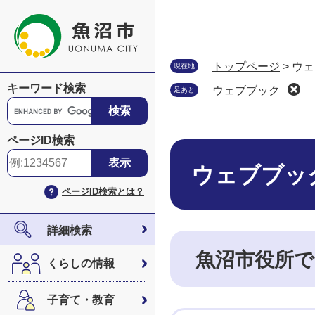
ペ
メ
ー
ニ
ジ
ュ
の
ー
トップページ
>
ウェ
現在地
先
を
キーワード検索
ウェブブック
足あと
頭
飛
G
で
ば
o
す
し
o
ページID検索
。
て
本
g
本
文
l
ウェブブッ
文
e
ページID検索とは？
へ
カ
ス
タ
詳細検索
ム
魚沼市役所
検
くらしの情報
索
子育て・教育