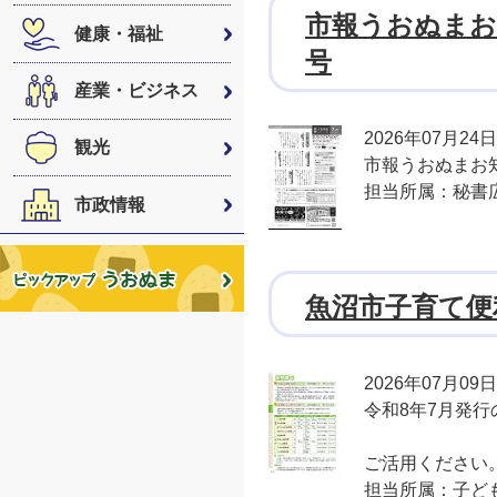
市報うおぬまお
健康・福祉
号
産業・ビジネス
2026年07月24日
観光
市報うおぬまお知
担当所属：秘書
市政情報
魚沼市子育て便
2026年07月09日
令和8年7月発
ご活用ください
担当所属：子ど