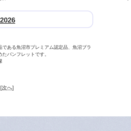
026
品である魚沼市プレミアム認定品、魚沼ブラ
めたパンフレットです。
課
 [
次へ
]