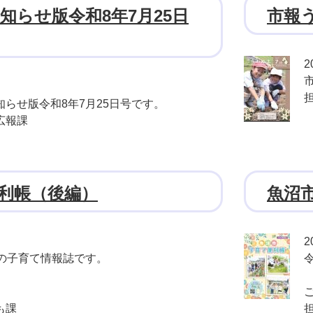
知らせ版令和8年7月25日
市報う
2
らせ版令和8年7月25日号です。
広報課
利帳（後編）
魚沼
2
行の子育て情報誌です。
。
も課