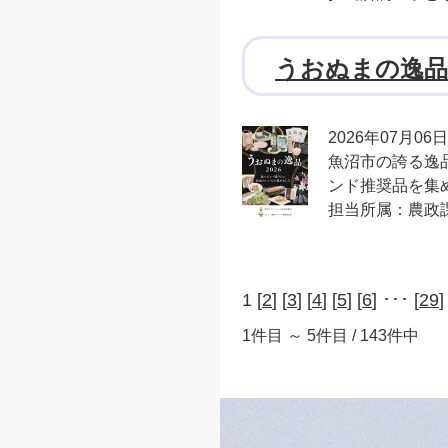
うおぬまの逸品2
2026年07月06日
魚沼市の誇る逸
ンド推奨品を集
担当所属：農政
1 [
2
] [
3
] [
4
] [
5
] [
6
] ･･･ [
29
]
1件目 ～ 5件目 / 143件中