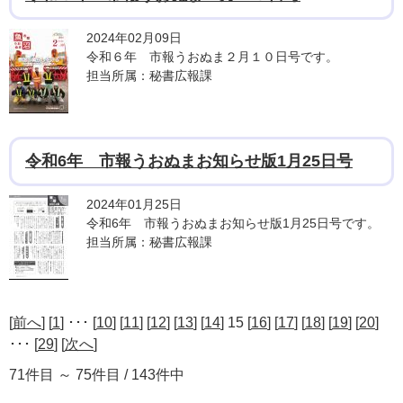
2024年02月09日
令和６年 市報うおぬま２月１０日号です。
担当所属：秘書広報課
令和6年 市報うおぬまお知らせ版1月25日号
2024年01月25日
令和6年 市報うおぬまお知らせ版1月25日号です。
担当所属：秘書広報課
[
前へ
] [
1
] ･･･ [
10
] [
11
] [
12
] [
13
] [
14
] 15 [
16
] [
17
] [
18
] [
19
] [
20
]
･･･ [
29
] [
次へ
]
71件目 ～ 75件目 / 143件中