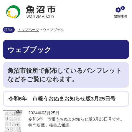
ペ
メ
ー
ニ
ジ
ュ
の
ー
先
を
トップページ
>
ウェブブック
現在地
頭
飛
で
ば
本
す
し
ウェブブック
文
。
て
本
文
魚沼市役所で配布しているパンフレット
へ
などをご覧になれます。
令和6年 市報うおぬまお知らせ版3月25日号
2024年03月25日
令和6年 市報うおぬまお知らせ版3月25日号です。
担当所属：秘書広報課