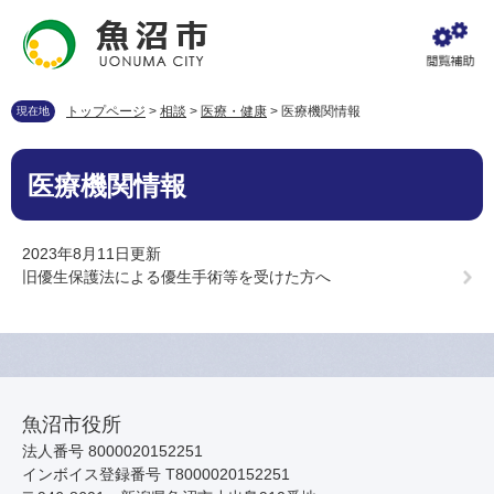
ペ
メ
ー
ニ
ジ
ュ
の
ー
先
を
トップページ
>
相談
>
医療・健康
>
医療機関情報
現在地
頭
飛
で
ば
本
す
し
医療機関情報
文
。
て
本
文
2023年8月11日更新
へ
旧優生保護法による優生手術等を受けた方へ
魚沼市役所
法人番号 8000020152251
インボイス登録番号 T8000020152251