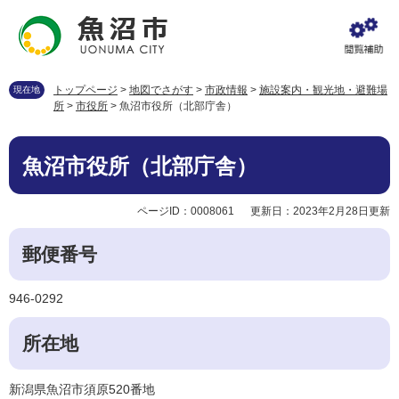
ペ
メ
ー
ニ
ジ
ュ
の
ー
先
を
トップページ
>
地図でさがす
>
市政情報
>
施設案内・観光地・避難場
現在地
頭
飛
所
>
市役所
>
魚沼市役所（北部庁舎）
で
ば
す
し
本
。
て
魚沼市役所（北部庁舎）
文
本
文
ページID：0008061
更新日：2023年2月28日更新
へ
郵便番号
946-0292
所在地
新潟県魚沼市須原520番地