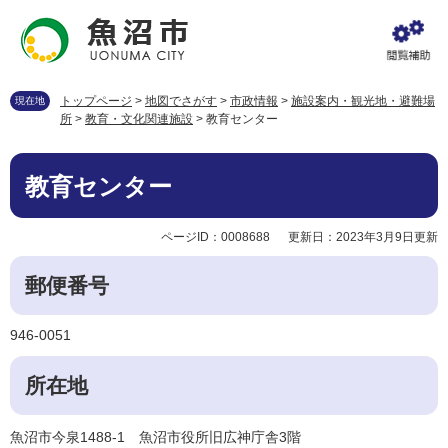
ペ
メ
ー
ニ
ジ
ュ
の
ー
先
を
トップページ
>
地図でさがす
>
市政情報
>
施設案内・観光地・避難場
現在地
頭
飛
所
>
教育・文化関連施設
>
教育センター
で
ば
す
し
本
。
て
教育センター
文
本
文
ページID：0008688
更新日：2023年3月9日更新
へ
郵便番号
946-0051
所在地
魚沼市今泉1488-1 魚沼市役所旧広神庁舎3階