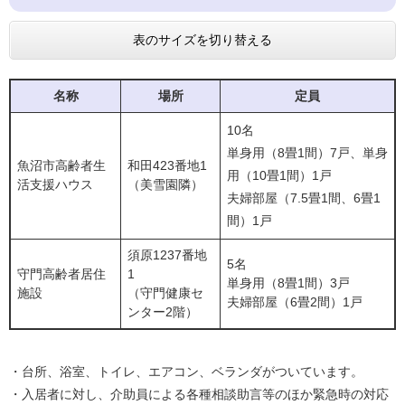
表のサイズを切り替える
名称
場所
定員
10名
単身用（8畳1間）7戸、単身
魚沼市高齢者生
和田423番地1
用（10畳1間）1戸
活支援ハウス
（美雪園隣）
夫婦部屋（7.5畳1間、6畳1
間）1戸
須原1237番地
5名
守門高齢者居住
1
単身用（8畳1間）3戸
施設
（守門健康セ
夫婦部屋（6畳2間）1戸
ンター2階）
・台所、浴室、トイレ、エアコン、ベランダがついています。
・入居者に対し、介助員による各種相談助言等のほか緊急時の対応