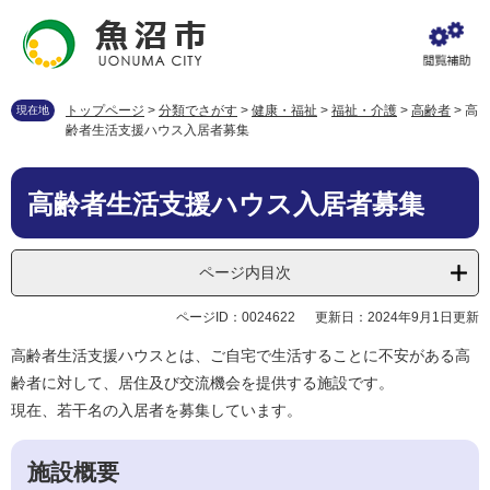
ペ
メ
ー
ニ
ジ
ュ
の
ー
先
を
トップページ
>
分類でさがす
>
健康・福祉
>
福祉・介護
>
高齢者
>
高
現在地
頭
飛
齢者生活支援ハウス入居者募集
で
ば
す
し
本
。
て
高齢者生活支援ハウス入居者募集
文
本
文
へ
ページ内目次
ページID：0024622
更新日：2024年9月1日更新
高齢者生活支援ハウスとは、ご自宅で生活することに不安がある高
齢者に対して、居住及び交流機会を提供する施設です。
現在、若干名の入居者を募集しています。
施設概要