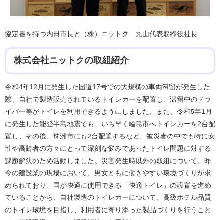
協定書を持つ内田市長と（株）ニットク 丸山代表取締役社長
株式会社ニットクの取組紹介
令和4年12月に発生した国道17号での大規模の車両滞留が発生した
際、自社で製造販売されているトイレカーを配置し、滞留中のドラ
イバー等がトイレを利用できるようにしました。また、令和5年1月
に発生した能登半島地震でも、いち早く輪島市へトイレカーを2台配
置し、その後、珠洲市にも2台配置するなど、被災者の中でも特に女
性や高齢者の方々にとって深刻な悩みであったトイレ問題に対する
課題解決のため活動しました。災害発生時以外の取組について、昨
今の建設業の現場において、男女ともに働きやすい環境づくりが求
められており、国が快適に使用できる「快適トイレ」の設置を進め
ていることから、自社製造のトイレカーについて、高級ホテル品質
のトイレ環境を目指し、利用者に寄り添った製品づくりを行うこと