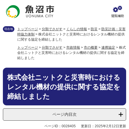
ペ
メ
ー
ニ
ジ
ュ
の
ー
先
を
トップページ
>
分類でさがす
>
くらしの情報
>
防災
>
防災計画・災害
現在地
頭
飛
時協力体制
>
株式会社ニットクと災害時におけるレンタル機材の提供
で
ば
に関する協定を締結しました
す
し
トップページ
>
分類でさがす
>
市政情報
>
市の概要
>
連携協定
>
株式
。
て
会社ニットクと災害時におけるレンタル機材の提供に関する協定を締
本
結しました
文
へ
本
株式会社ニットクと災害時における
文
レンタル機材の提供に関する協定を
締結しました
ページ内目次
ページID：0028405
更新日：2025年2月12日更新