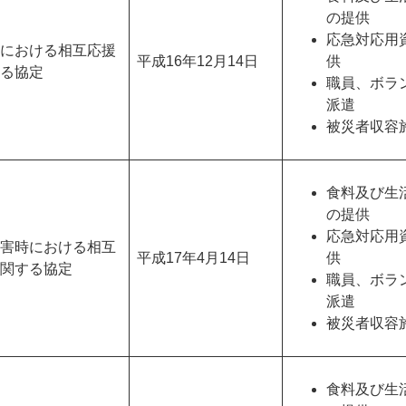
の提供
応急対応用
における相互応援
平成16年12月14日
供
る協定
職員、ボラ
派遣
被災者収容
食料及び生
の提供
応急対応用
害時における相互
平成17年4月14日
供
関する協定
職員、ボラ
派遣
被災者収容
食料及び生