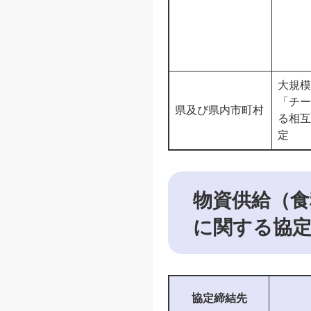
大規模
「チー
県及び県内市町村
る相互
定
物資供給（食
に関する協
協定締結先