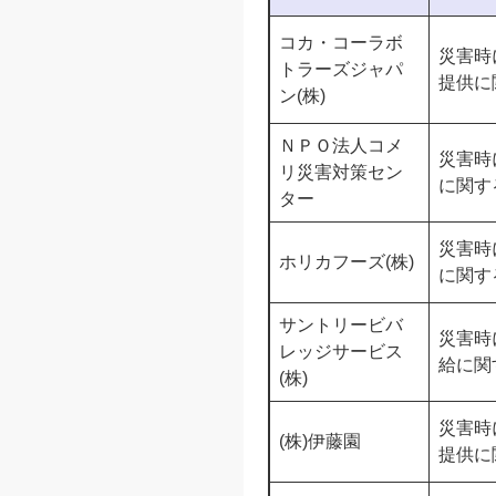
コカ・コーラボ
災害時
トラーズジャパ
提供に
ン(株)
ＮＰＯ法人コメ
災害時
リ災害対策セン
に関す
ター
災害時
ホリカフーズ(株)
に関す
サントリービバ
災害時
レッジサービス
給に関
(株)
災害時
(株)伊藤園
提供に