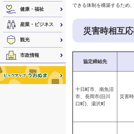
できる体制を構築するため
健康・福祉
産業・ビジネス
災害時相互応
観光
市政情報
協定締結先
十日町市、南魚沼
市、長岡市(旧川
災害時
口町)、湯沢町