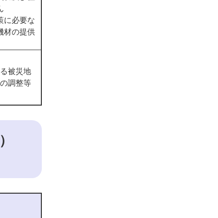
ん
策に必要な
機材の提供
る被災地
の調整等
）