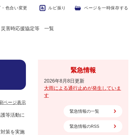
ズ・色合い変更
ルビ振り
ページを一時保存する
>
災害時応援協定等 一覧
緊急情報
2026年8月8日更新
大雨による通行止めが発生していま
す
刷ページ表示
緊急情報の一覧
保護等活動に
緊急情報のRSS
害対策を実施