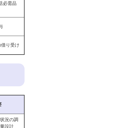
活必需品
与
の借り受け
要
状況の調
量設計