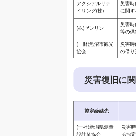
アクシアルリテ
災害時
イリング(株)
に関す
災害時
(株)ゼンリン
等の供
(一財)魚沼市観光
災害時
協会
の借り
災害復旧に関
協定締結先
(一社)新潟県測量
災害時
設計業協会
る協定