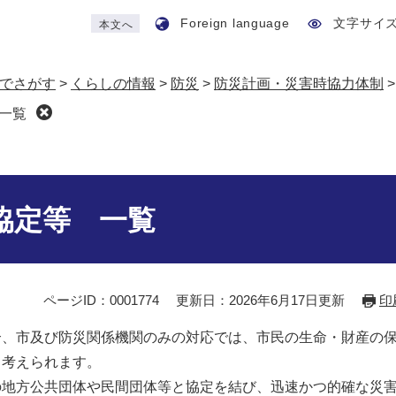
Foreign language
文字サイ
本文へ
でさがす
>
くらしの情報
>
防災
>
防災計画・災害時協力体制
一覧
協定等 一覧
ページID：0001774
更新日：2026年6月17日更新
印
合、市及び防災関係機関のみの対応では、市民の生命・財産の
も考えられます。
の地方公共団体や民間団体等と協定を結び、迅速かつ的確な災