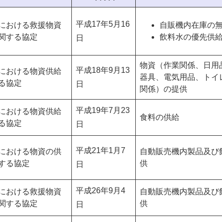
平成17年5月16
における救援物資
自販機内在庫の
関する協定
飲料水の優先供
日
物資（作業関係、日用
平成18年9月13
における物資供給
器具、電気用品、トイ
る協定
日
関係）の提供
平成19年7月23
における物資供給
食料の供給
る協定
日
平成21年1月7
における物資の供
自動販売機内製品及び
する協定
供
日
平成26年9月4
における救援物資
自動販売機内製品及び
関する協定
供
日