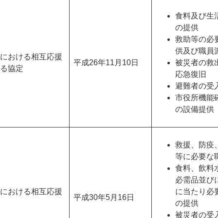
食料及び生
の提供
救助等の必
供及び職員
における相互応援
平成26年11月10日
被災者の救
る協定
応急復旧
避難者の受
市役所機能
の設備提供
救援、防疫
等に必要な
食料、飲料
必需品並び
における相互応援
に当たり必
平成30年5月16日
の提供
被災者の受