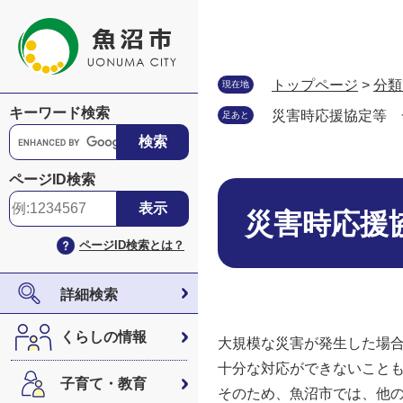
ペ
メ
ー
ニ
ジ
ュ
の
ー
トップページ
>
分類
現在地
先
を
キーワード検索
災害時応援協定等 
足あと
頭
飛
G
で
ば
o
す
し
o
ページID検索
。
て
本
g
本
文
l
災害時応援
文
e
ページID検索とは？
へ
カ
ス
タ
詳細検索
ム
検
くらしの情報
大規模な災害が発生した場
索
十分な対応ができないこと
子育て・教育
そのため、魚沼市では、他