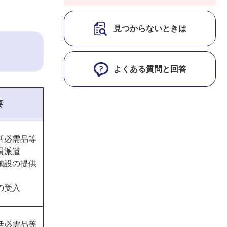
見つからないときは
よくある質問と回答
要
活必需品等
員派遣
施設の提供
の受入
活必需品等