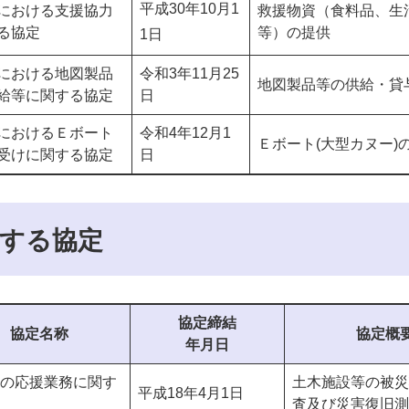
平成30年10月1
における支援協力
救援物資（食料品、生
る協定
等）の提供
1日
における地図製品
令和3年11月25
地図製品等の供給・貸
給等に関する協定
日
におけるＥボート
令和4年12月1
Ｅボート(大型カヌー)
受けに関する協定
日
する協定
協定締結
協定名称
協定概
年月日
の応援業務に関す
土木施設等の被災
平成18年4月1日
査及び災害復旧測