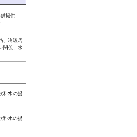
無償提供
給
品、冷暖房
レ関係、水
飲料水の提
飲料水の提