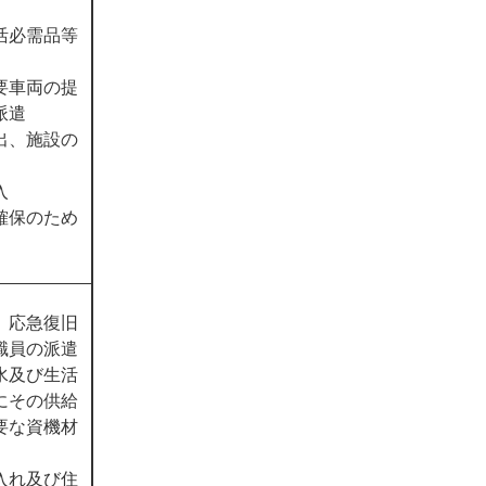
活必需品等
要車両の提
派遣
出、施設の
入
確保のため
、応急復旧
職員の派遣
水及び生活
にその供給
要な資機材
入れ及び住