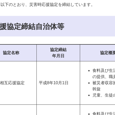
、以下のとおり、災害時応援協定を締結しています。
援協定締結自治体等
協定締結
協定名称
協定概
年月日
食料及び生
の提供、職
相互応援協定
平成8年10月1日
被災者収容
斡旋
児童、生徒
食料及び生