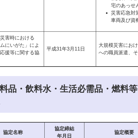
宅のあっせ
災害応急対
車両及び資
災害時における
ムにいがた」によ
大規模災害におけ
平成31年3月11日
応援等に関する協
への職員派遣、そ
料品・飲料水・生活必需品・燃料等
定
協定締結
協定名称
協定概要
年月日