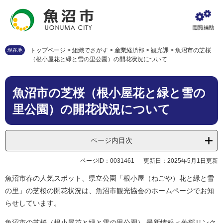
ペ
メ
ー
ニ
ジ
ュ
の
ー
先
を
トップページ
>
組織でさがす
>
産業経済部
>
観光課
>
魚沼市の芝桜
現在地
頭
飛
（根小屋花と緑と雪の里公園）の開花状況について
で
ば
す
し
本
。
て
魚沼市の芝桜（根小屋花と緑と雪の
文
本
里公園）の開花状況について
文
へ
ページ内目次
ページID：0031461
更新日：2025年5月1日更新
魚沼市春の人気スポット、県立公園「根小屋（ねごや）花と緑と雪
の里」の芝桜の開花状況は、魚沼市観光協会のホームページでお知
らせしています。
魚沼市の芝桜（根小屋花と緑と雪の里公園） 最新情報
＜外部リンク