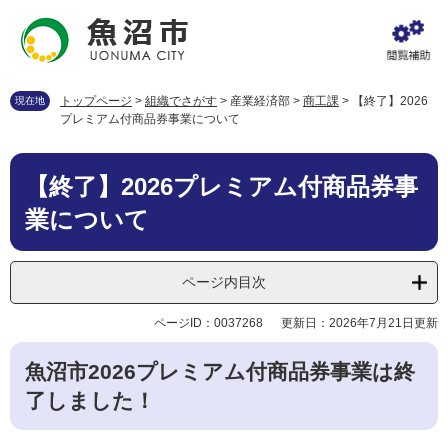
ペ
メ
ー
ニ
ジ
ュ
の
ー
先
を
トップページ
>
組織でさがす
>
産業経済部
>
商工課
>
【終了】2026
現在地
頭
飛
プレミアム付商品券事業について
で
ば
す
し
本
。
て
【終了】2026プレミアム付商品券事
文
本
業について
文
へ
ページ内目次
ページID：0037268
更新日：2026年7月21日更新
魚沼市2026プレミアム付商品券事業は終
了しました！