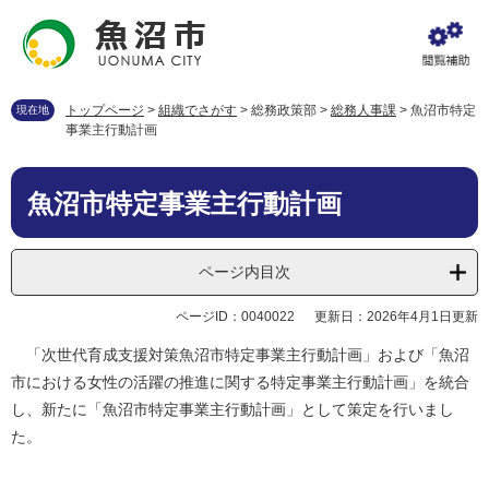
ペ
メ
ー
ニ
ジ
ュ
の
ー
先
を
トップページ
>
組織でさがす
>
総務政策部
>
総務人事課
>
魚沼市特定
現在地
頭
飛
事業主行動計画
で
ば
す
し
本
。
て
魚沼市特定事業主行動計画
文
本
文
へ
ページ内目次
ページID：0040022
更新日：2026年4月1日更新
「次世代育成支援対策魚沼市特定事業主行動計画」および「魚沼
市における女性の活躍の推進に関する特定事業主行動計画」を統合
し、新たに「魚沼市特定事業主行動計画」として策定を行いまし
た。