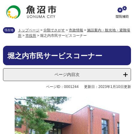
ペ
メ
ー
ニ
ジ
ュ
の
ー
先
を
トップページ
>
分類でさがす
>
市政情報
>
施設案内・観光地・避難場
現在地
頭
飛
所
>
市役所
>
堀之内市民サービスコーナー
で
ば
す
し
本
。
て
堀之内市民サービスコーナー
文
本
文
へ
ページ内目次
ページID：0001244
更新日：2023年1月10日更新