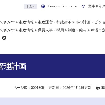
Foreign language
文字サイ
本文へ
でさがす
>
市政情報
>
市政運営・行政改革
>
市の計画・ビジ
でさがす
>
市政情報
>
職員人事・採用
>
制度・給与
>
魚沼市
管理計画
ページID：0001305
更新日：2026年4月1日更新
印