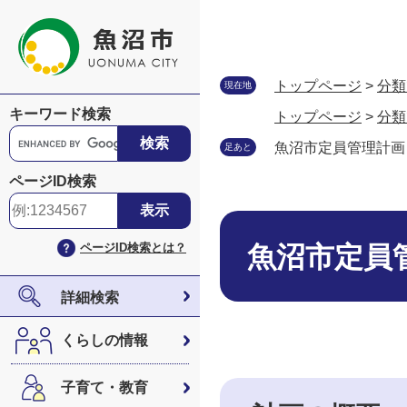
ペ
メ
ー
ニ
ジ
ュ
の
ー
トップページ
>
分類
現在地
先
を
キーワード検索
トップページ
>
分類
頭
飛
G
で
ば
魚沼市定員管理計画
足あと
o
す
し
o
ページID検索
。
て
g
本
l
本
文
e
文
ページID検索とは？
魚沼市定員
へ
カ
ス
タ
詳細検索
ム
検
くらしの情報
索
子育て・教育