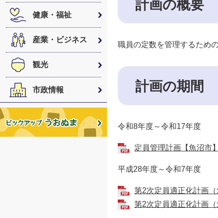
計画の概要
健康・福祉
産業・ビジネス
職員の定数を管理するため
観光
計画の期間
市政情報
令和8年度～令和17年度
定員管理計画【魚沼市】（R
平成28年度～令和7年度
第2次定員適正化計画（魚
第2次定員適正化計画（魚沼