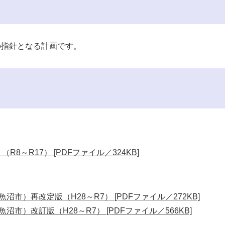
の指針となる計画です。
8～R17） [PDFファイル／324KB]
沼市）再改定版（H28～R7） [PDFファイル／272KB]
市）改訂版（H28～R7） [PDFファイル／566KB]