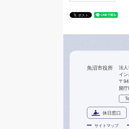
魚沼市役所
法人番
インボ
〒9
開庁
Te
休日窓口
サイトマップ