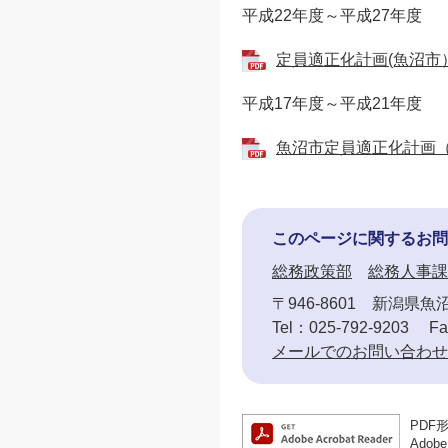
平成22年度～平成27年度
定員適正化計画(魚沼市）H
平成17年度～平成21年度
魚沼市定員適正化計画（Ｈ1
このページに関するお問
総務政策部
総務人事課
〒946-8601
新潟県魚沼
Tel：025-792-9203
Fa
メールでのお問い合わせ
PDF
Ado