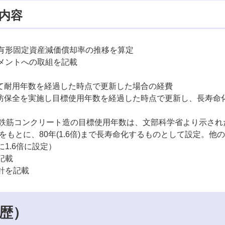
内容
有形固定資産減価償却率の推移を算定
メントへの取組を記載
して耐用年数を経過した時点で更新した場合の経費
予防保全を実施し目標使用年数を経過した時点で更新し、長寿命
の鉄筋コンクリート造の目標使用年数は、文部科学省より示され
年をもとに、80年(1.6倍)まで長寿命化するものとして設定。他
1.6倍に設定）
記載
を記載​
歴）