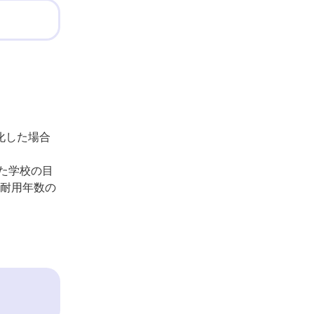
化した場合
た学校の目
の耐用年数の