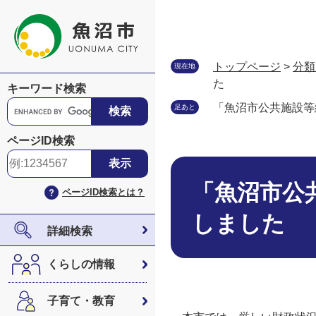
ペ
メ
ー
ニ
ジ
ュ
の
ー
トップページ
>
分類
現在地
先
を
た
キーワード検索
頭
飛
G
「魚沼市公共施設等
足あと
で
ば
o
す
し
o
ページID検索
。
て
g
本
本
l
文
文
e
「魚沼市公
ページID検索とは？
へ
カ
ス
しました
タ
詳細検索
ム
検
くらしの情報
索
子育て・教育