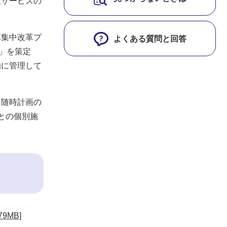
政サービスの
革集中改革プ
よくある質問と回答
」を策定
的に管理して
て随時計画の
との個別施
9MB]