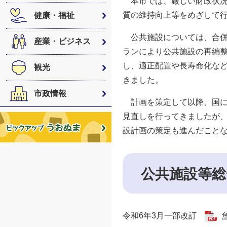
本市では、厳しい財政状況
質の維持向上等をめざして
健康・福祉
公共施設については、合併
産業・ビジネス
ランにより公共施設の再編整
し、適正配置や長寿命化な
観光
きました。
市政情報
計画を策定して以降、国に
見直しを行ってきましたが
設計画の策定も進んだこと
公共施設等総
令和6年3月一部改訂