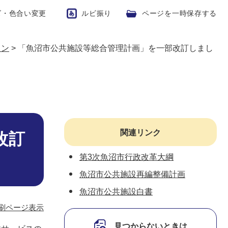
ズ・色合い変更
ルビ振り
ページを一時保存する
ョン
>
「魚沼市公共施設等総合管理計画」を一部改訂しまし
関連リンク
改訂
第3次魚沼市行政改革大綱
魚沼市公共施設再編整備計画
魚沼市公共施設白書
刷ページ表示
見つからないときは