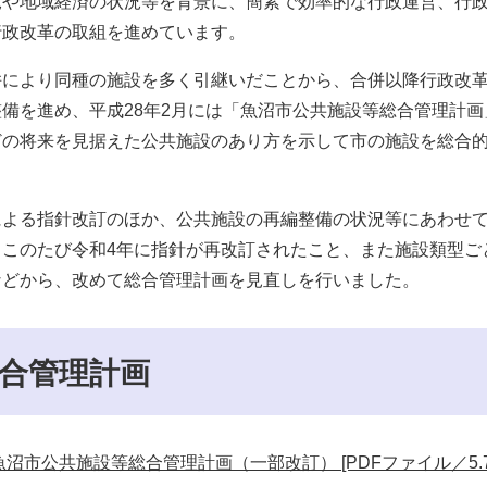
や地域経済の状況等を背景に、簡素で効率的な行政運営、行
行政改革の取組を進めています。
により同種の施設を多く引継いだことから、合併以降行政改
備を進め、平成28年2月には「魚沼市公共施設等総合管理計画
どの将来を見据えた公共施設のあり方を示して市の施設を総合
よる指針改訂のほか、公共施設の再編整備の状況等にあわせ
、このたび令和4年に指針が再改訂されたこと、また施設類型ご
などから、改めて総合管理計画を見直しを行いました。
合管理計画
魚沼市公共施設等総合管理計画（一部改訂） [PDFファイル／5.7