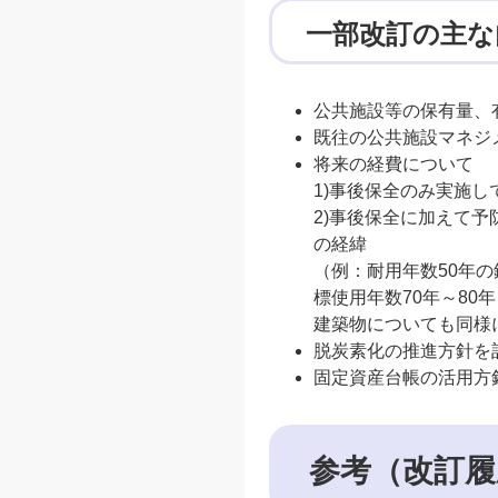
一部改訂の主な
公共施設等の保有量、
既往の公共施設マネジ
将来の経費について
1)事後保全のみ実施
2)事後保全に加えて
の経緯
（例：耐用年数50年
標使用年数70年～80
建築物についても同様に
脱炭素化の推進方針を
固定資産台帳の活用方針
参考（改訂履