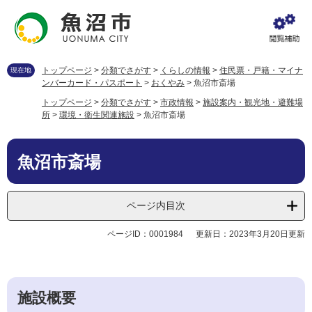
ペ
メ
ー
ニ
ジ
ュ
の
ー
先
を
トップページ
>
分類でさがす
>
くらしの情報
>
住民票・戸籍・マイナ
現在地
頭
飛
ンバーカード・パスポート
>
おくやみ
>
魚沼市斎場
で
ば
トップページ
>
分類でさがす
>
市政情報
>
施設案内・観光地・避難場
す
し
所
>
環境・衛生関連施設
>
魚沼市斎場
。
て
本
本
文
魚沼市斎場
文
へ
ページ内目次
ページID：0001984
更新日：2023年3月20日更新
施設概要