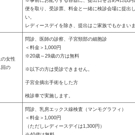
※事前にお配りする容器に、提出日を含め4日以内
便を取り、受診票、料金と一緒に検診会場に提出
い。
レディースデイを除き、提出はご家族でもかまい
問診、医師の診察、子宮頸部の細胞診
＜料金＞1,000円
※
20歳
～
29歳
の方は無料
上の女性
1回の
※以下の方は受診できません。
診
子宮全摘出手術をした方
検診車で実施します。
問診、乳房エックス線検査（マンモグラフィ）
＜料金＞1,000円
（ただしレディースデイは1,300円）
※40歳は無料