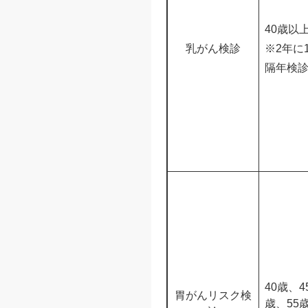
40歳以
乳がん検診
※2年に
隔年検
40歳、4
胃がんリスク検
歳、55歳