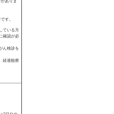
合がありま
要です。
している方
に確認が必
がん検診を
、経過観察