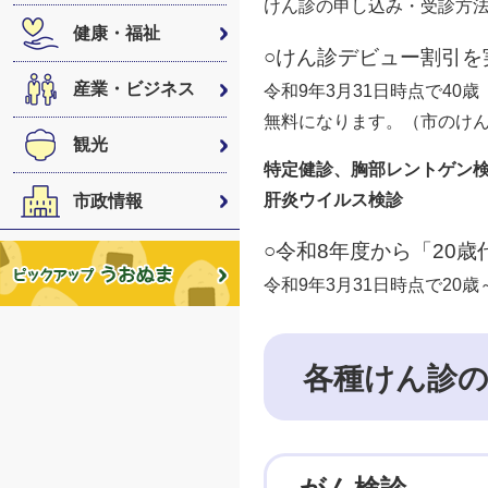
けん診の申し込み・受診方
健康・福祉
○けん診デビュー割引を
産業・ビジネス
令和9年3月31日時点で40
無料になります。（市のけ
観光
特定健診、胸部レントゲン
肝炎ウイルス検診
市政情報
○令和8年度から「20
令和9年3月31日時点で20
各種けん診