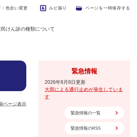
ズ・色合い変更
ルビ振り
ページを一時保存する
住民けん診の種類について
緊急情報
2026年8月8日更新
大雨による通行止めが発生していま
す
刷ページ表示
緊急情報の一覧
）
緊急情報のRSS