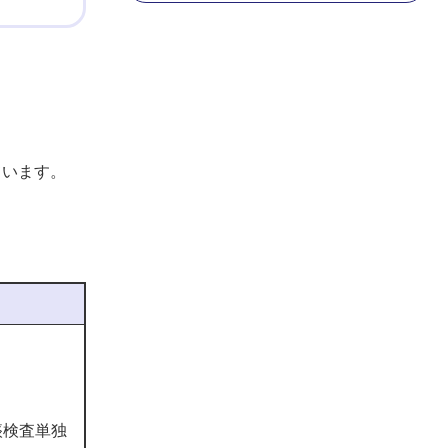
ています。
痰検査単独