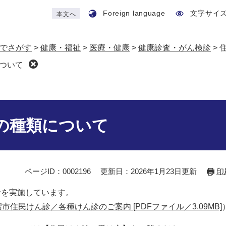
Foreign language
文字サイ
本文へ
でさがす
>
健康・福祉
>
医療・健康
>
健康診査・がん検診
>
ついて
の種類について
ページID：0002196
更新日：2026年1月23日更新
印
診を実施しています。
市住民けん診／各種けん診のご案内 [PDFファイル／3.09MB]