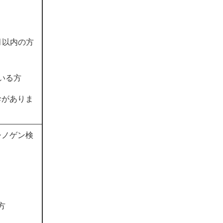
月以内の方
いる方
診がありま
シノゲン検
方