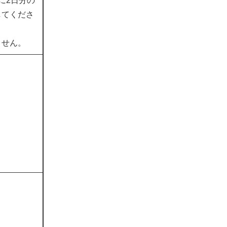
に2日分の
してくださ
ません。