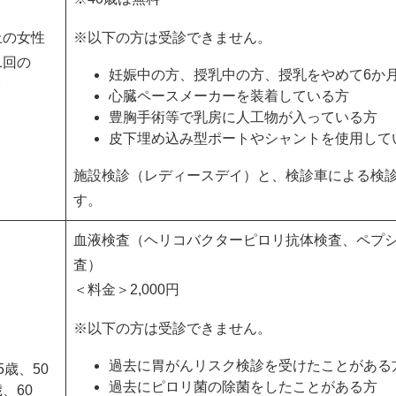
上の女性
※以下の方は受診できません。
1回の
妊娠中の方、授乳中の方、授乳をやめて6か
診
心臓ペースメーカーを装着している方
豊胸手術等で乳房に人工物が入っている方
皮下埋め込み型ポートやシャントを使用して
施設検診（レディースデイ）と、検診車による検
す。
血液検査（ヘリコバクターピロリ抗体検査、ペプ
査）
＜料金＞2,000円
※以下の方は受診できません。
過去に胃がんリスク検診を受けたことがある
5歳、50
過去にピロリ菌の除菌をしたことがある方
、60