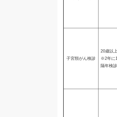
20歳以
子宮頸がん検診
※2年に
隔年検