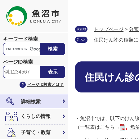
ペ
メ
ー
ニ
ジ
ュ
の
ー
トップページ
>
分類
現在地
先
を
キーワード検索
住民けん診の種類に
足あと
頭
飛
G
で
ば
o
す
し
o
ページID検索
。
て
本
g
本
文
l
住民けん診
文
e
ページID検索とは？
へ
カ
ス
タ
詳細検索
ム
検
くらしの情報
・魚沼市では、以下のけん
索
（一覧表はこちら→
魚沼
子育て・教育