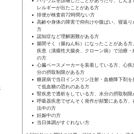
バリウムを誤嚥したことがあったり、じんま
レルギーが出たことがある方
排便が検査前72時間ない方
高齢や身体の障害で仰向けや腹ばい、寝返り
方
​認知症など理解困難がある方
腸閉そく（腸ねん転）になったことがある方
疾患（潰瘍性大腸炎、クローン病）で治療・
の方
心臓ペースメーカーを装着している方、心疾
分の摂取制限がある方
糖尿病で当日インスリン注射・血糖降下剤を
て低血糖の恐れのある方
上
腎疾患で透析をしている方、水分の摂取制限
呼吸器疾患でぜんそく発作が頻繁にある方、
法中の方
妊娠中の方
当日体調がすぐれない方