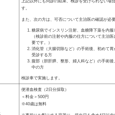
上記以外にも問診の結果、検診を受けられない場
す。
また、次の方は、可否について主治医の確認が必
糖尿病でインスリン注射、血糖降下薬を内服
（検診前の注射や内服の仕方について主治医
要です。）
消化管（大腸切除など）の手術後、初めて胃
受診する方
腹部（胆肝膵、整形、婦人科など）の手術後
中の方
検診車で実施します。
便潜血検査（2日分採取）
＜料金＞500円
※40歳は無料
上