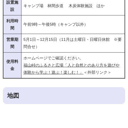
設置施
キャンプ場 林間歩道 木炭体験施設 ほか
設
利用時
午前9時～午後5時（キャンプ以外）
間
営業期
5月1日～12月15日（11月は土曜日・日曜日休館 ※要
間
問合せ）
ホームページでご確認ください。
使用料
福山峠のふるさと広場「人と自然とのあり方を遊びや
金
体験から学ぶ！遊ぶ！楽しむ！」
＜外部リンク＞
地図