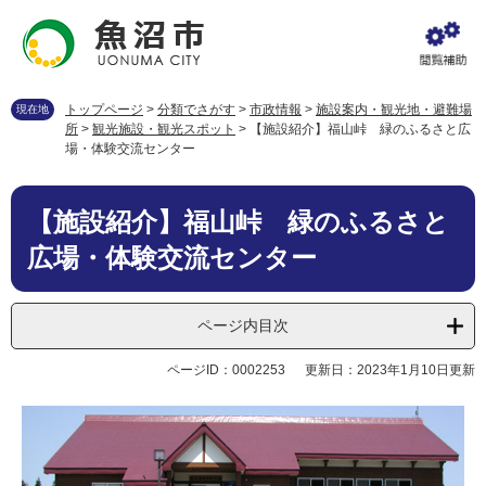
ペ
メ
ー
ニ
ジ
ュ
の
ー
先
を
トップページ
>
分類でさがす
>
市政情報
>
施設案内・観光地・避難場
現在地
頭
飛
所
>
観光施設・観光スポット
>
【施設紹介】福山峠 緑のふるさと広
で
ば
場・体験交流センター
す
し
。
て
本
本
【施設紹介】福山峠 緑のふるさと
文
文
広場・体験交流センター
へ
ページ内目次
ページID：0002253
更新日：2023年1月10日更新