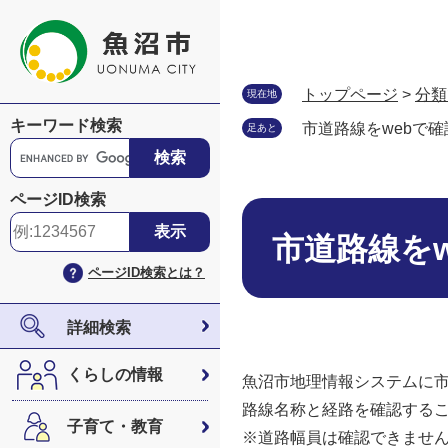
ペ
メ
ー
ニ
ジ
ュ
の
ー
トップページ
>
分類
現在地
先
を
キーワード検索
市道路線をwebで
足あと
頭
飛
G
で
ば
o
す
し
o
ページID検索
。
て
本
g
本
文
l
市道路線を
文
e
ページID検索とは？
へ
カ
ス
タ
詳細検索
ム
検
くらしの情報
魚沼市地理情報システムに
索
路線名称と経路を確認する
子育て・教育
※道路幅員は確認できませ