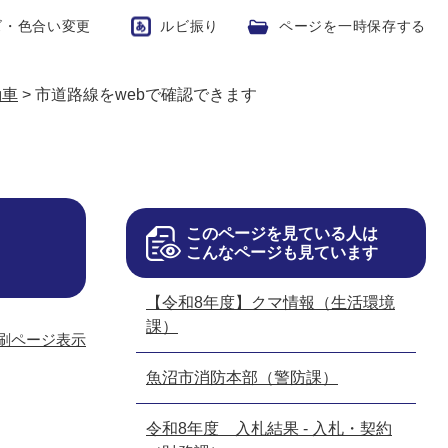
ズ・色合い変更
ルビ振り
ページを一時保存する
動車
>
市道路線をwebで確認できます
このページを見ている人は
こんなページも見ています
【令和8年度】クマ情報（生活環境
課）
刷ページ表示
魚沼市消防本部（警防課）
令和8年度 入札結果 - 入札・契約