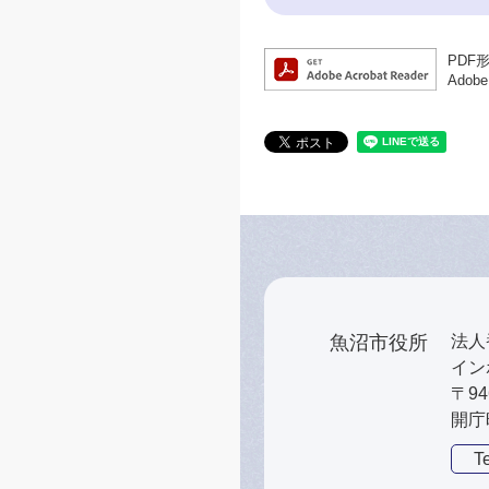
PDF
Ado
魚沼市役所
法人番
インボ
〒9
開庁
Te