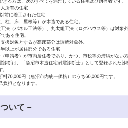
できる方は、次のすべてを満たしている住宅及び所有者です。
個人所有の住宅
1日以前に着工された住宅
壁、柱、床、屋根等）が木造である住宅。
壁工法（パネル工法等）、丸太組工法（ログハウス等）は対象
下である住宅。
は支援対象とするが高床部分は診断対象外。
過半以上が居住部分である住宅
者（申請者）が市内居住者であり、かつ、市税等の滞納がない
震診断は、「魚沼市木造住宅耐震診断士」として登録された診
す。
70,000円（魚沼市内統一価格）のうち60,000円です。
、自己負担となります。
について－