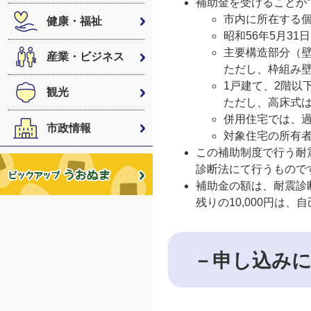
補助金を受けることが
市内に所在する
健康・福祉
昭和56年5月3
主要構造部分（
産業・ビジネス
ただし、枠組み
1戸建て、2階以
観光
ただし、高床式
併用住宅では、
市政情報
対象住宅の所有
この補助制度で行う耐
診断法にて行うもので
補助金の額は、耐震診断料
残りの10,000円は
－申し込み