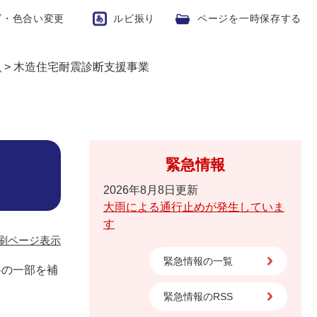
ズ・色合い変更
ルビ振り
ページを一時保存する
ム
>
木造住宅耐震診断支援事業
緊急情報
2026年8月8日更新
大雨による通行止めが発生していま
す
刷ページ表示
緊急情報の一覧
料の一部を補
緊急情報のRSS