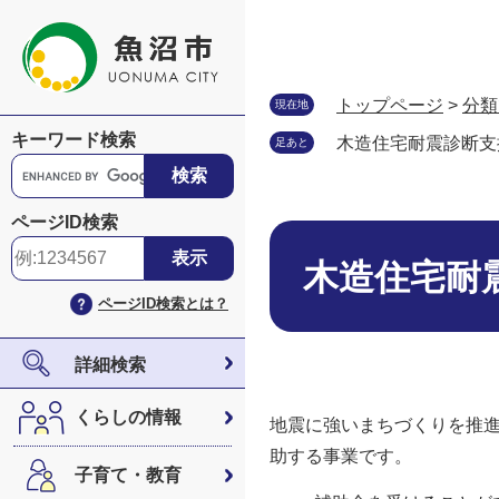
ペ
メ
ー
ニ
ジ
ュ
の
ー
トップページ
>
分類
現在地
先
を
キーワード検索
木造住宅耐震診断支
足あと
頭
飛
G
で
ば
o
す
し
o
ページID検索
。
て
本
g
本
文
l
木造住宅耐
文
e
ページID検索とは？
へ
カ
ス
タ
詳細検索
ム
検
くらしの情報
地震に強いまちづくりを推
索
助する事業です。
子育て・教育