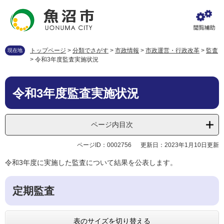
ペ
メ
ー
ニ
ジ
ュ
の
ー
先
を
トップページ
>
分類でさがす
>
市政情報
>
市政運営・行政改革
>
監査
現在地
頭
飛
>
令和3年度監査実施状況
で
ば
す
し
本
。
て
令和3年度監査実施状況
文
本
文
へ
ページ内目次
ページID：0002756
更新日：2023年1月10日更新
令和3年度に実施した監査について結果を公表します。
定期監査
表のサイズを切り替える