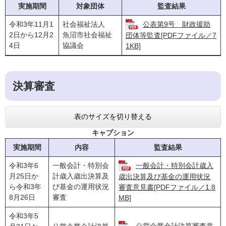
実施期間
対象団体
監査結果
令和3年11月1
社会福祉法人
公表第9号 財政援助
2日から12月2
魚沼市社会福祉
団体等監査[PDFファイル／7
4日
協議会
1KB]
決算審査
表のサイズを切り替える
キャプション
実施期間
内容
監査結果
令和3年6
一般会計・特別会
一般会計・特別会計歳入
月25日か
計歳入歳出決算及
歳出決算及び基金の運用状況
ら令和3年
び基金の運用状況
審査意見書[PDFファイル／1.8
8月26日
審査
MB]
令和3年5