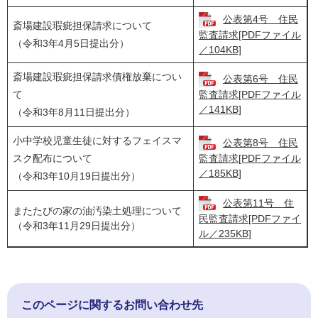
公表第4号 住民
斎場建設瑕疵担保請求について
監査請求[PDFファイル
（令和3年4月5日提出分）
／104KB]
斎場建設瑕疵担保請求債権放棄につい
公表第6号 住民
て
監査請求[PDFファイル
／141KB]
（令和3年8月11日提出分）
小中学校児童生徒に対するフェイスマ
公表第8号 住民
スク配布について
監査請求[PDFファイル
／185KB]
（令和3年10月19日提出分）
公表第11号 住
またたびの家の油汚染土処理について
民監査請求[PDFファイ
（令和3年11月29日提出分）
ル／235KB]
このページに関するお問い合わせ先