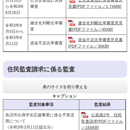
公営企業会計決算審査意
月31日か
公営企業会計決算
ら令和3年
審査
見書[PDFファイル／1.74MB]
8月26日
健全化判断比率審
健全化判断比率審査意見
令和3年8
査
書[PDFファイル／45KB]
月5日から
令和3年8
資金不足比率審査意見書
資金不足比率審査
月11日
[PDFファイル／36KB]
住民監査請求に係る監査
表のサイズを切り替える
キャプション
監査対象事項
監査結果
魚沼市出身学生応援事業に係る予算流
公表第2号 住民
用について
監査請求[PDFファイル
（令和3年3月11日提出分）
／165KB]