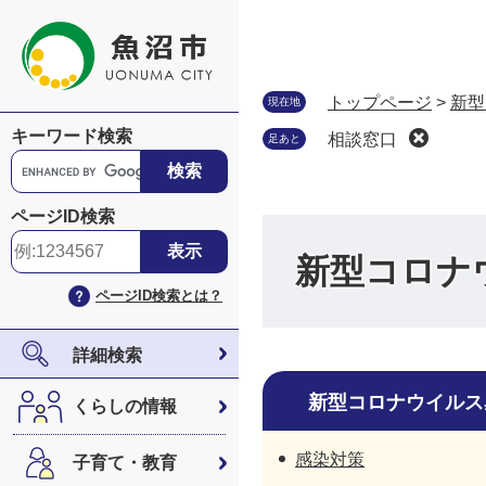
ペ
メ
ー
ニ
ジ
ュ
の
ー
トップページ
>
新型
現在地
先
を
キーワード検索
相談窓口
足あと
頭
飛
G
で
ば
o
す
し
o
ページID検索
。
て
g
本
l
新型コロナ
文
e
ページID検索とは？
へ
カ
ス
タ
詳細検索
ム
検
新型コロナウイルス
くらしの情報
索
感染対策
子育て・教育