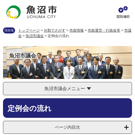
ペ
メ
ー
ニ
ジ
ュ
の
ー
先
を
トップページ
>
分類でさがす
>
市政情報
>
市政運営・行政改革
>
市議
現在地
頭
飛
会
>
魚沼市議会
>
定例会の流れ
で
ば
す
し
。
て
魚沼市議会
本
文
へ
魚沼市議会メニュー
本
定例会の流れ
文
ページ内目次