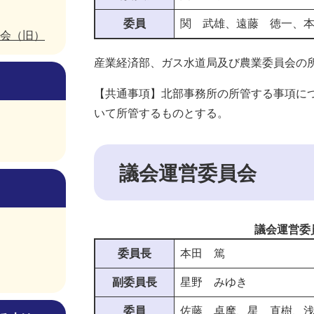
委員
関 武雄、遠藤 徳一、
会（旧）
産業経済部、ガス水道局及び農業委員会の
【共通事項】北部事務所の所管する事項に
いて所管するものとする。
議会運営委員会
議会運営委
委員長
本田 篤
副委員長
星野 みゆき
委員
佐藤 卓摩、星 直樹、