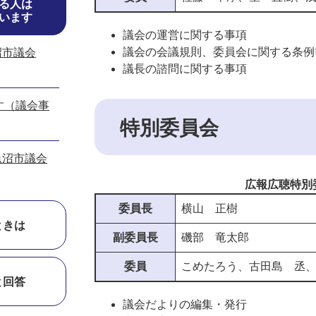
る人は
います
議会の運営に関する事項
議会の会議規則、委員会に関する条例
沼市議会
議長の諮問に関する事項
す（議会事
特別委員会
魚沼市議会
広報広聴特別
委員長
横山 正樹
ときは
副委員長
磯部 竜太郎
委員
こめたろう、古田島 丞
と回答
議会だよりの編集・発行