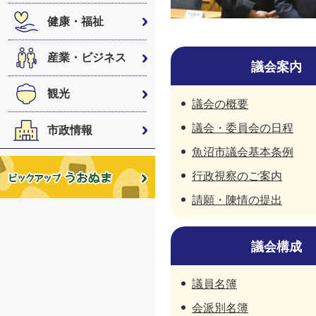
健康・福祉
産業・ビジネス
議会案内
観光
議会の概要
議会・委員会の日程
市政情報
魚沼市議会基本条例
行政視察のご案内
請願・陳情の提出
議会構成
議員名簿
会派別名簿