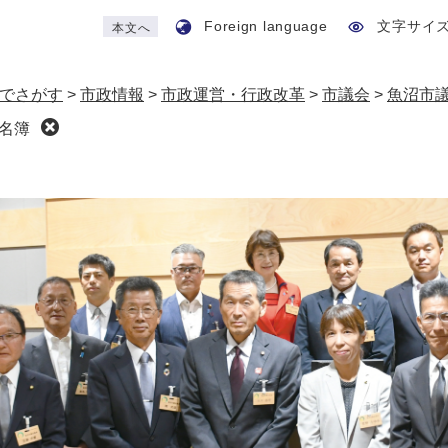
Foreign language
文字サイ
本文へ
でさがす
>
市政情報
>
市政運営・行政改革
>
市議会
>
魚沼市
名簿