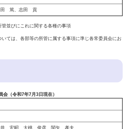
本田 篤、志田 貢
所管並びにこれに関する各種の事項
ついては、各部等の所管に属する事項に準じ各常委員会にお
員会（令和7年7月3日現在）
浅井 宏昭、大桃 俊彦、関矢 孝夫