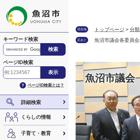
ペ
メ
ー
ニ
ジ
ュ
の
ー
トップページ
>
分類
現在地
先
を
キーワード検索
魚沼市議会各委員会
足あと
頭
飛
G
で
ば
o
す
し
o
ページID検索
。
て
g
本
l
魚沼市議会
文
e
ページID検索とは？
へ
カ
ス
タ
詳細検索
ム
検
くらしの情報
索
子育て・教育