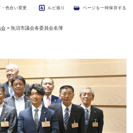
ズ・色合い変更
ルビ振り
ページを一時保存する
議会
>
魚沼市議会各委員会名簿