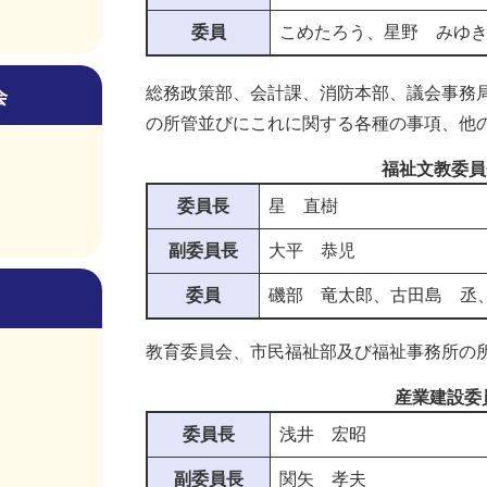
委員
こめたろう、星野 みゆ
総務政策部、会計課、消防本部、議会事務
会
の所管並びにこれに関する各種の事項、他
福祉文教委員
委員長
星 直樹
副委員長
大平 恭児
委員
磯部 竜太郎、古田島 丞
教育委員会、市民福祉部及び福祉事務所の
産業建設委
委員長
浅井 宏昭
副委員長
関矢 孝夫