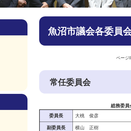
本
文
魚沼市議会各委員
ページID
常任委員会
総務委員
委員長
大桃 俊彦
副委員長
横山 正樹