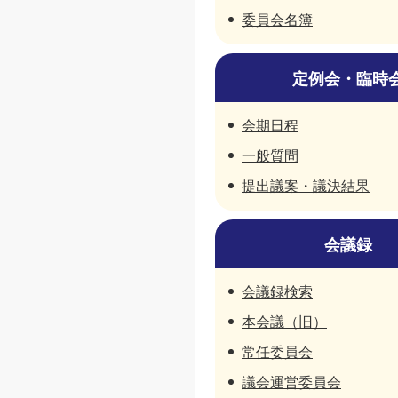
委員会名簿
定例会・臨時
会期日程
一般質問
提出議案・議決結果
会議録
会議録検索
本会議（旧）
常任委員会
議会運営委員会