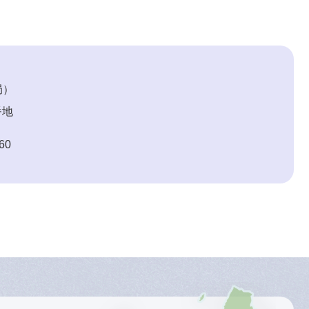
局
番地
60