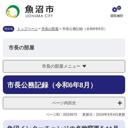
ペ
メ
ー
ニ
ジ
ュ
の
ー
先
を
トップページ
>
市長の部屋
>
市長公務記録（令和6年8月）
現在地
頭
飛
で
ば
す
し
市長の部屋
。
て
本
文
市長の部屋メニュー
へ
本
市長公務記録（令和6年8月）
文
ページ内目次
ページID：0024875
更新日：2024年9月4日更新