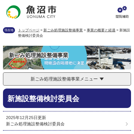
ペ
メ
ー
ニ
ジ
ュ
の
ー
先
を
トップページ
>
新ごみ処理施設整備事業
>
事業の概要と経過
>
新施設
現在地
頭
飛
整備検討委員会
で
ば
す
し
。
て
新ごみ処理施設整備事業
本
文
へ
新ごみ処理施設整備事業メニュー
本
新施設整備検討委員会
文
2025年12月25日更新
新ごみ処理施設整備検討委員会