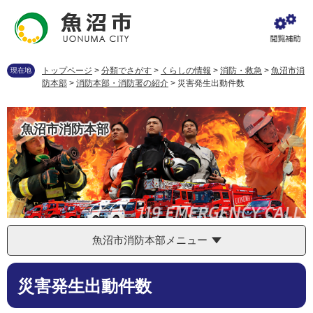
ペ
メ
ー
ニ
ジ
ュ
の
ー
先
を
トップページ
>
分類でさがす
>
くらしの情報
>
消防・救急
>
魚沼市消
現在地
頭
飛
防本部
>
消防本部・消防署の紹介
>
災害発生出動件数
で
ば
す
し
。
て
魚沼市消防本部
本
文
へ
魚沼市消防本部メニュー
本
災害発生出動件数
文