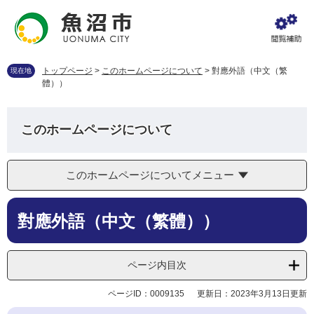
ペ
メ
ー
ニ
ジ
ュ
の
ー
先
を
トップページ
>
このホームページについて
>
對應外語（中文（繁
現在地
頭
飛
體））
で
ば
す
し
。
て
このホームページについて
本
文
へ
このホームページについてメニュー
本
對應外語（中文（繁體））
文
ページ内目次
ページID：0009135
更新日：2023年3月13日更新