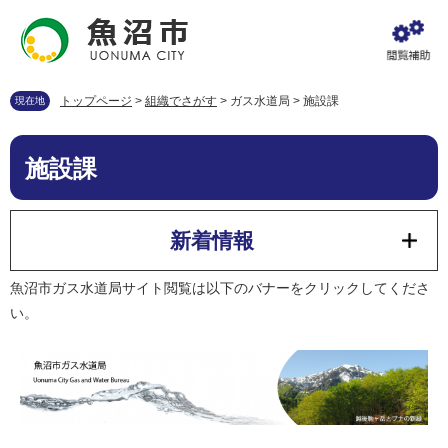
ペ
メ
ー
ニ
ジ
ュ
の
ー
先
を
トップページ
>
組織でさがす
>
ガス水道局
>
施設課
現在地
頭
飛
で
ば
本
す
し
施設課
文
。
て
本
文
新着情報
へ
魚沼市ガス水道局サイト閲覧は以下のバナーをクリックしてくださ
い。