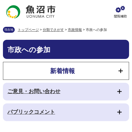
ペ
メ
ー
ニ
ジ
ュ
の
ー
先
を
トップページ
>
分類でさがす
>
市政情報
>
市政への参加
現在地
頭
飛
で
ば
本
す
し
市政への参加
文
。
て
本
文
新着情報
へ
ご意見・お問い合わせ
パブリックコメント