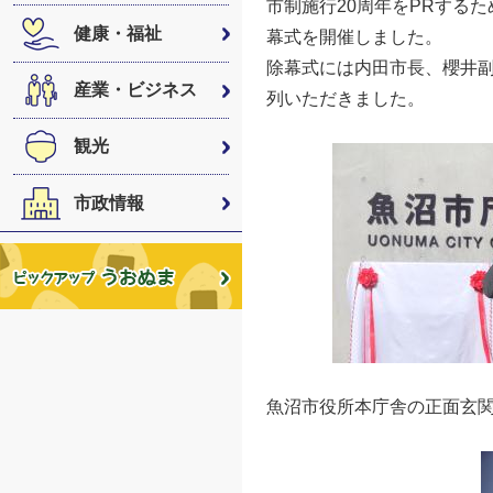
市制施行20周年をPRする
健康・福祉
幕式を開催しました。
除幕式には内田市長、櫻井副
産業・ビジネス
列いただきました。
観光
市政情報
魚沼市役所本庁舎の正面玄