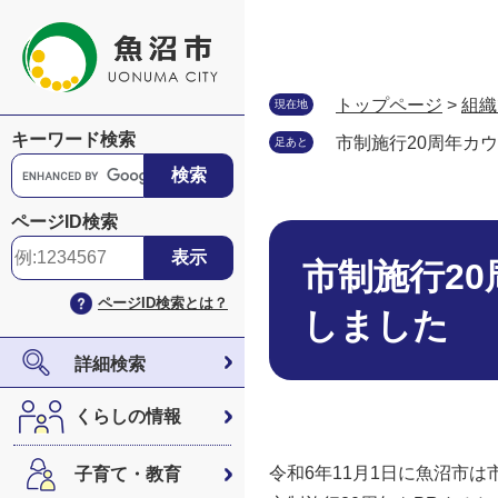
ペ
メ
ー
ニ
ジ
ュ
の
ー
トップページ
>
組織
現在地
先
を
キーワード検索
市制施行20周年カ
足あと
頭
飛
G
で
ば
o
す
し
o
ページID検索
。
て
本
g
本
文
l
市制施行2
文
e
ページID検索とは？
へ
カ
しました
ス
タ
詳細検索
ム
検
くらしの情報
索
令和6年11月1日に魚沼市は
子育て・教育