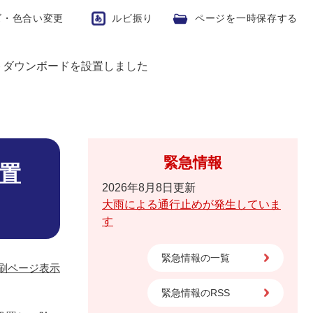
ズ・色合い変更
ルビ振り
ページを一時保存する
トダウンボードを設置しました
緊急情報
置
2026年8月8日更新
大雨による通行止めが発生していま
す
緊急情報の一覧
刷ページ表示
緊急情報のRSS