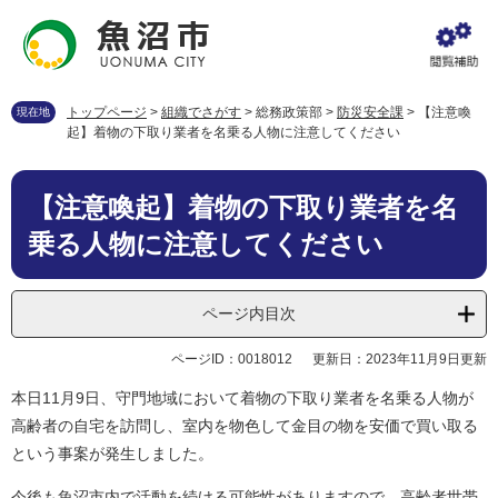
ペ
メ
ー
ニ
ジ
ュ
の
ー
先
を
トップページ
>
組織でさがす
>
総務政策部
>
防災安全課
>
【注意喚
現在地
頭
飛
起】着物の下取り業者を名乗る人物に注意してください
で
ば
す
し
本
。
て
【注意喚起】着物の下取り業者を名
文
本
乗る人物に注意してください
文
へ
ページ内目次
ページID：0018012
更新日：2023年11月9日更新
本日11月9日、守門地域において着物の下取り業者を名乗る人物が
高齢者の自宅を訪問し、室内を物色して金目の物を安価で買い取る
という事案が発生しました。
今後も魚沼市内で活動を続ける可能性がありますので、高齢者世帯