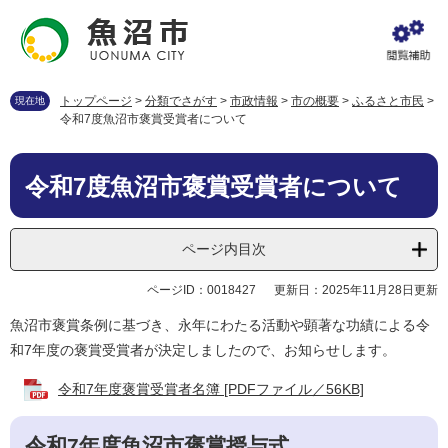
ペ
メ
ー
ニ
ジ
ュ
の
ー
先
を
トップページ
>
分類でさがす
>
市政情報
>
市の概要
>
ふるさと市民
>
現在地
頭
飛
令和7度魚沼市褒賞受賞者について
で
ば
す
し
本
。
て
令和7度魚沼市褒賞受賞者について
文
本
文
へ
ページ内目次
ページID：0018427
更新日：2025年11月28日更新
魚沼市褒賞条例に基づき、永年にわたる活動や顕著な功績による令
和7年度の褒賞受賞者が決定しましたので、お知らせします。
令和7年度褒賞受賞者名簿 [PDFファイル／56KB]
令和7年度魚沼市褒賞授与式