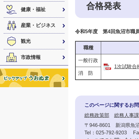
合格発表
健康・福祉
産業・ビジネス
令和5年度 第4回魚沼市職
観光
職種
市政情報
一般行政
1次試験合格
消 防
このページに関するお問
総務政策部
総務人事課
〒946-8601
新潟県魚沼
Tel：025-792-9203
Fa