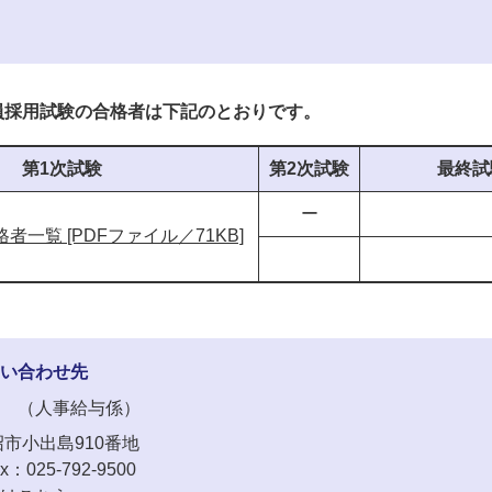
員採用試験の合格者は下記のとおりです。
第1次試験
第2次試験
最終試
ー
者一覧 [PDFファイル／71KB]
い合わせ先
人事給与係
市小出島910番地
x：025-792-9500