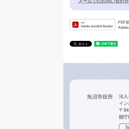
メールでのお問い合わせ
PDF
Ado
魚沼市役所
法人番
インボ
〒9
開庁
Te