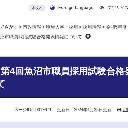
Foreign language
文字サイ
本文へ
でさがす
>
市政情報
>
職員人事・採用
>
採用情報
>
令和5年
魚沼市職員採用試験合格発表情報について
 第4回魚沼市職員採用試験合格
て
ページID：0019671
更新日：2024年1月25日更新
印