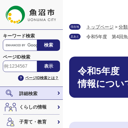
ペ
メ
ー
ニ
ジ
ュ
の
ー
トップページ
>
分類
現在地
先
を
キーワード検索
令和5年度 第4回
足あと
頭
飛
G
で
ば
o
す
し
o
ページID検索
。
て
本
g
本
文
l
令和5年度
文
e
ページID検索とは？
へ
カ
情報につい
ス
タ
詳細検索
ム
検
くらしの情報
索
子育て・教育