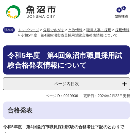
ペ
メ
ー
ニ
ジ
ュ
の
ー
先
を
トップページ
>
分類でさがす
>
市政情報
>
職員人事・採用
>
採用情報
現在地
頭
飛
>
令和5年度 第4回魚沼市職員採用試験合格発表情報について
で
ば
す
し
本
。
て
令和5年度 第4回魚沼市職員採用試
文
本
験合格発表情報について
文
へ
ページ内目次
ページID：0019936
更新日：2024年2月22日更新
合格発表
令和5年度 第4回魚沼市職員採用試験の合格者は下記のとおりで