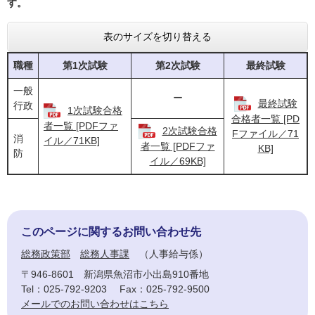
す。
表のサイズを切り替える
職種
第1次試験
第2次試験
最終試験
一般
ー
最終試験
行政
1次試験合格
合格者一覧 [PD
者一覧 [PDFファ
2次試験合格
Fファイル／71
消
イル／71KB]
者一覧 [PDFファ
KB]
防
イル／69KB]
このページに関するお問い合わせ先
総務政策部
総務人事課
人事給与係
〒946-8601
新潟県魚沼市小出島910番地
Tel：025-792-9203
Fax：025-792-9500
メールでのお問い合わせはこちら