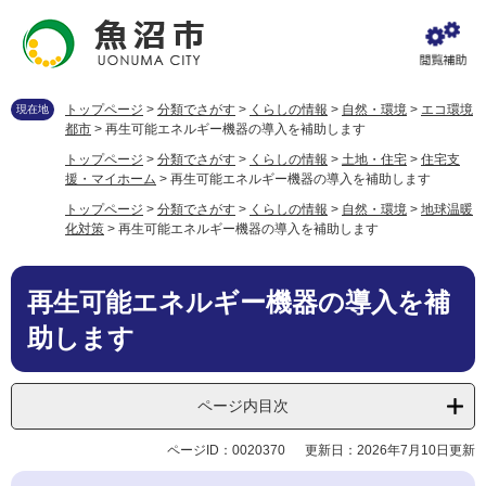
ペ
メ
ー
ニ
ジ
ュ
の
ー
先
を
トップページ
>
分類でさがす
>
くらしの情報
>
自然・環境
>
エコ環境
現在地
頭
飛
都市
>
再生可能エネルギー機器の導入を補助します
で
ば
トップページ
>
分類でさがす
>
くらしの情報
>
土地・住宅
>
住宅支
す
し
援・マイホーム
>
再生可能エネルギー機器の導入を補助します
。
て
トップページ
>
分類でさがす
>
くらしの情報
>
自然・環境
>
地球温暖
本
化対策
>
再生可能エネルギー機器の導入を補助します
文
へ
本
再生可能エネルギー機器の導入を補
文
助します
ページ内目次
ページID：0020370
更新日：2026年7月10日更新