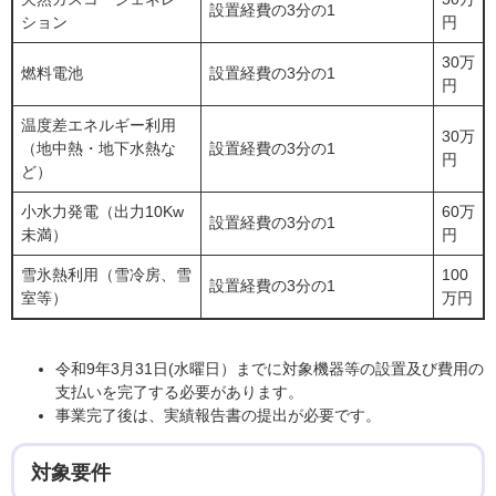
設置経費の3分の1
ション
円
30万
燃料電池
設置経費の3分の1
円
温度差エネルギー利用
30万
（地中熱・地下水熱な
設置経費の3分の1
円
ど）
小水力発電（出力10Kw
60万
設置経費の3分の1
未満）
円
雪氷熱利用（雪冷房、雪
100
設置経費の3分の1
室等）
万円
令和9年3月31日(水曜日）までに対象機器等の設置及び費用の
支払いを完了する必要があります。
事業完了後は、実績報告書の提出が必要です。
対象要件