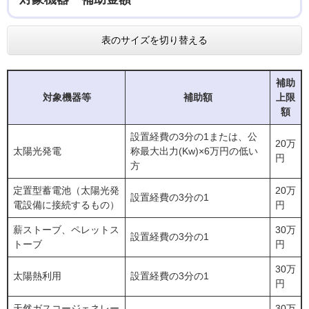
表のサイズを切り替える
補助
対象機器等
補助額
上限
額
設置経費の3分の1または、公
20万
太陽光発電
称最大出力(Kw)×6万円の低い
円
方
定置型蓄電池（太陽光発
20万
設置経費の3分の1
電設備に接続するもの）
円
薪ストーブ、ペレットス
30万
設置経費の3分の1
トーブ
円
30万
太陽熱利用
設置経費の3分の1
円
天然ガスコージェネレー
30万