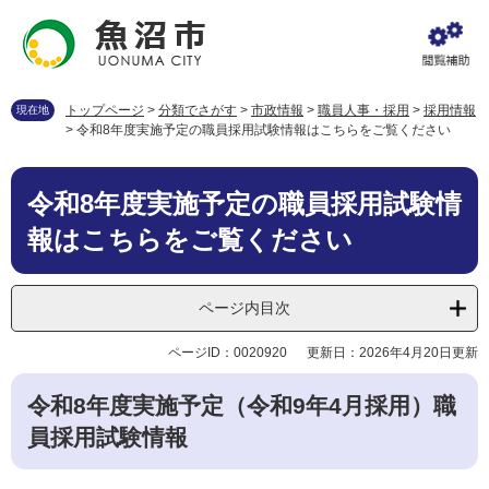
ペ
メ
ー
ニ
ジ
ュ
の
ー
先
を
トップページ
>
分類でさがす
>
市政情報
>
職員人事・採用
>
採用情報
現在地
頭
飛
>
令和8年度実施予定の職員採用試験情報はこちらをご覧ください
で
ば
す
し
本
。
て
令和8年度実施予定の職員採用試験情
文
本
報はこちらをご覧ください
文
へ
ページ内目次
ページID：0020920
更新日：2026年4月20日更新
令和8年度実施予定（令和9年4月採用）職
員採用試験情報