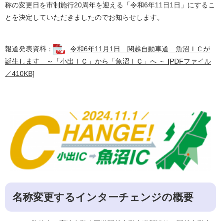
称の変更日を市制施行20周年を迎える「令和6年11日1日」にするこ
とを決定していただきましたのでお知らせします。
報道発表資料：
令和6年11月1日 関越自動車道 魚沼ＩＣが
誕生します ～「小出ＩＣ」から「魚沼ＩＣ」へ ～ [PDFファイル
／410KB]
名称変更するインターチェンジの概要​