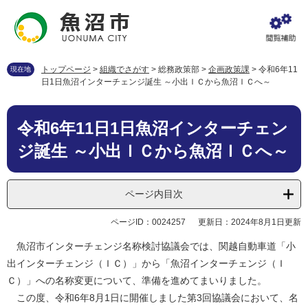
ペ
メ
ー
ニ
ジ
ュ
の
ー
先
を
トップページ
>
組織でさがす
>
総務政策部
>
企画政策課
>
令和6年11
現在地
頭
飛
日1日魚沼インターチェンジ誕生 ～小出ＩＣから魚沼ＩＣへ～
で
ば
す
し
本
。
て
令和6年11日1日魚沼インターチェン
文
本
ジ誕生 ～小出ＩＣから魚沼ＩＣへ～
文
へ
ページ内目次
ページID：0024257
更新日：2024年8月1日更新
魚沼市インターチェンジ名称検討協議会では、関越自動車道「小
出インターチェンジ（ＩＣ）」から「魚沼インターチェンジ（Ｉ
Ｃ）」への名称変更について、準備を進めてまいりました。
この度、令和6年8月1日に開催しました第3回協議会において、名