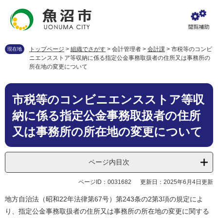
ペ
メ
ー
ニ
ジ
ュ
の
ー
先
を
トップページ
>
組織でさがす
>
会計管理者
>
会計課
>
市税等のコンビ
現在地
頭
飛
ニエンスストア等収納に係る指定公金事務取扱者の住所又は事務所の
で
ば
所在地の変更について
す
し
。
て
本
本
市税等のコンビニエンスストア等収
文
文
納に係る指定公金事務取扱者の住所
へ
又は事務所の所在地の変更について
ページ内目次
ページID：0031682
更新日：2025年6月4日更新
地方自治法（昭和22年法律第67号）第243条の2第3項の規定によ
り、指定公金事務取扱者の住所又は事務所の所在地の変更に関する