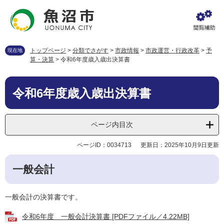
ペ
メ
ー
ニ
ジ
ュ
の
ー
先
を
トップページ
>
分類でさがす
>
市政情報
>
市政運営・行政改革
>
予
現在地
頭
飛
算・決算
>
令和6年度歳入歳出決算書
で
ば
す
し
本
。
て
令和6年度歳入歳出決算書
文
本
文
へ
ページ内目次
ページID：0034713
更新日：2025年10月9日更新
一般会計
一般会計の決算書です。
令和6年度 一般会計決算書 [PDFファイル／4.22MB]