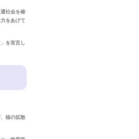
交通社会を確
総力をあげて
市」を宣言し
ず、核の拡散