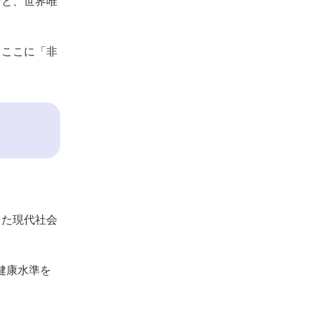
命と、世界唯
、ここに「非
した現代社会
健康水準を