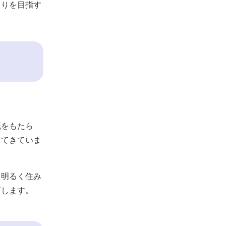
くりを目指す
廃をもたら
じてきていま
、明るく住み
言します。