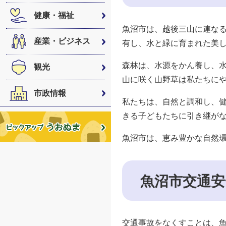
健康・福祉
魚沼市は、越後三山に連な
産業・ビジネス
有し、水と緑に育まれた美
森林は、水源をかん養し、
観光
山に咲く山野草は私たちに
市政情報
私たちは、自然と調和し、
きる子どもたちに引き継が
魚沼市は、恵み豊かな自然
魚沼市交通安
交通事故をなくすことは、