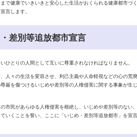
者まで健康でいきいきと安心した生活がおくられる健康都市づ
を宣言します。
・差別等追放都市宣言
ないひとりの人間として互いに尊重されなければなりません。
は、人々の生活を変容させ、利己主義や人命軽視などの心の荒
の尊厳を傷つけるいじめや差別等の人権侵害に関する事象が生
ての市民があらゆる人権侵害を根絶し、いじめや差別等のない
していくことを誓い、ここに「いじめ・差別等追放都市」を宣