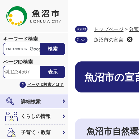
ペ
メ
ー
ニ
ジ
ュ
の
ー
トップページ
>
分類
現在地
先
を
キーワード検索
魚沼市の宣言
足あと
頭
飛
G
で
ば
o
す
し
o
ページID検索
。
て
本
g
本
文
l
魚沼市の宣
文
e
ページID検索とは？
へ
カ
ス
タ
詳細検索
ム
検
くらしの情報
索
魚沼市自然環
子育て・教育