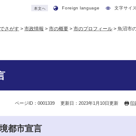
Foreign language
文字サイ
本文へ
でさがす
>
市政情報
>
市の概要
>
市のプロフィール
>
魚沼市
言
ページID：0001339
更新日：2023年1月10日更新
印
境都市宣言