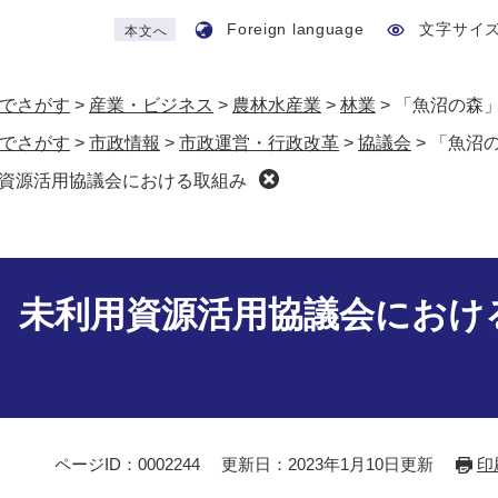
Foreign language
文字サイ
本文へ
でさがす
>
産業・ビジネス
>
農林水産業
>
林業
>
「魚沼の森
でさがす
>
市政情報
>
市政運営・行政改革
>
協議会
>
「魚沼
資源活用協議会における取組み
」未利用資源活用協議会におけ
ページID：0002244
更新日：2023年1月10日更新
印