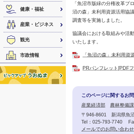
「魚沼市版緑の分権改革プ
健康・福祉
沼の森」未利用資源活用協議
調査等を実施しました。
産業・ビジネス
協議会における取組みや活動
観光
いたします。
「魚沼の森」未利用資源活
市政情報
PRパンフレット[PDFフ
このページに関するお問
産業経済部
農林整備課
〒946-8601
新潟県魚沼
Tel：025-793-7740
Fa
メールでのお問い合わせ