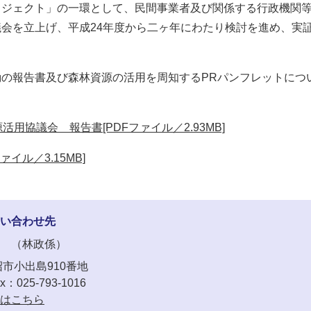
ロジェクト」の一環として、民間事業者及び関係する行政機関
会を立上げ、平成24年度から二ヶ年にわたり検討を進め、実
の報告書及び森林資源の活用を周知するPRパンフレットにつ
用協議会 報告書[PDFファイル／2.93MB]
ァイル／3.15MB]
い合わせ先
林政係
市小出島910番地
x：025-793-1016
はこちら