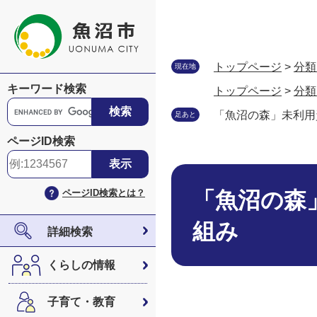
ペ
メ
ー
ニ
ジ
ュ
の
ー
トップページ
>
分類
現在地
先
を
キーワード検索
トップページ
>
分類
頭
飛
G
で
ば
「魚沼の森」未利用
足あと
o
す
し
o
ページID検索
。
て
g
本
l
本
文
e
文
ページID検索とは？
「魚沼の森
へ
カ
ス
組み
タ
詳細検索
ム
検
くらしの情報
索
子育て・教育