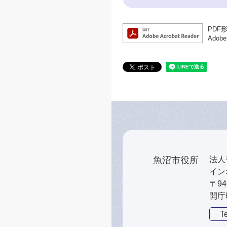
PDF
Ado
魚沼市役所
法人番
インボ
〒9
開庁
Te