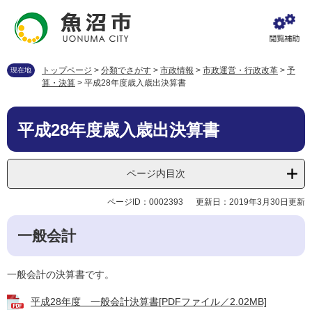
ペ
メ
ー
ニ
ジ
ュ
の
ー
先
を
トップページ
>
分類でさがす
>
市政情報
>
市政運営・行政改革
>
予
現在地
頭
飛
算・決算
>
平成28年度歳入歳出決算書
で
ば
す
し
本
。
て
平成28年度歳入歳出決算書
文
本
文
へ
ページ内目次
ページID：0002393
更新日：2019年3月30日更新
一般会計
一般会計の決算書です。
平成28年度 一般会計決算書[PDFファイル／2.02MB]