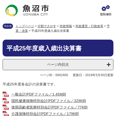
ペ
メ
ー
ニ
ジ
ュ
の
ー
先
を
トップページ
>
分類でさがす
>
市政情報
>
市政運営・行政改革
>
予
現在地
頭
飛
算・決算
>
平成25年度歳入歳出決算書
で
ば
す
し
本
。
て
平成25年度歳入歳出決算書
文
本
文
へ
ページ内目次
ページID：0002400
更新日：2019年3月30日更新
平成25年度各会計の決算書です。
一般会計[PDFファイル／1.45MB]
国民健康保険特別会計[PDFファイル／329KB]
後期高齢者医療特別会計[PDFファイル／77KB]
介護保険特別会計[PDFファイル／179KB]